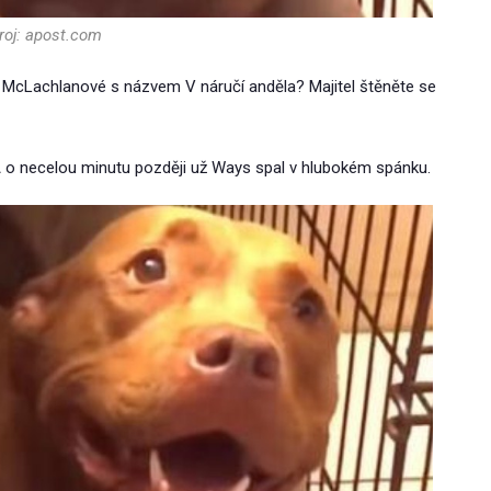
roj: apost.com
ah McLachlanové s názvem V náručí anděla? Majitel štěněte se
o. A o necelou minutu později už Ways spal v hlubokém spánku.