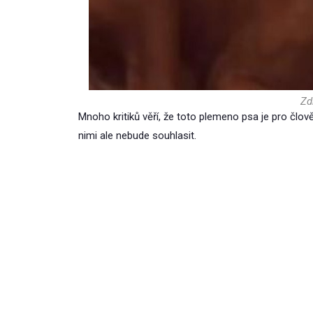
Zd
Mnoho kritiků věří, že toto plemeno psa je pro člově
nimi ale nebude souhlasit.