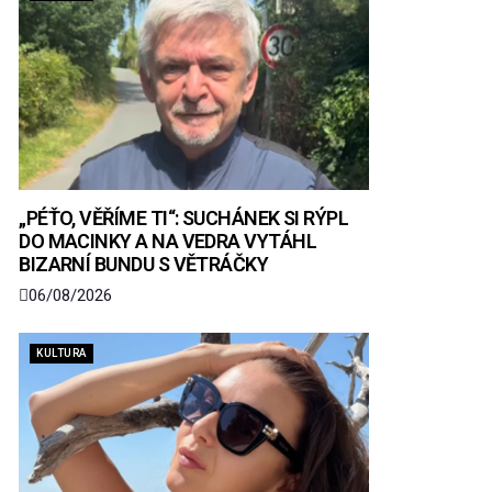
„PÉŤO, VĚŘÍME TI“: SUCHÁNEK SI RÝPL
DO MACINKY A NA VEDRA VYTÁHL
BIZARNÍ BUNDU S VĚTRÁČKY
06/08/2026
KULTURA