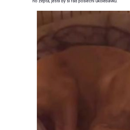
ho zeptá, jestli by si rád poslechl ukolébavku.