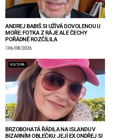
ANDREJ BABIŠ SI UŽÍVÁ DOVOLENOU U
MOŘE: FOTKA Z RÁJE ALE ČECHY
POŘÁDNĚ ROZČÍLILA
06/08/2026
KULTURA
BRZOBOHATÁ ŘÁDILA NA ISLANDU V
BIZARNÍM OBLEČKU: JEJÍ EX ONDŘEJ SI