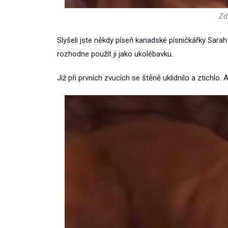
Zd
Slyšeli jste někdy píseň kanadské písničkářky Sar
rozhodne použít ji jako ukolébavku.
Již při prvních zvucích se štěně uklidnilo a ztichl