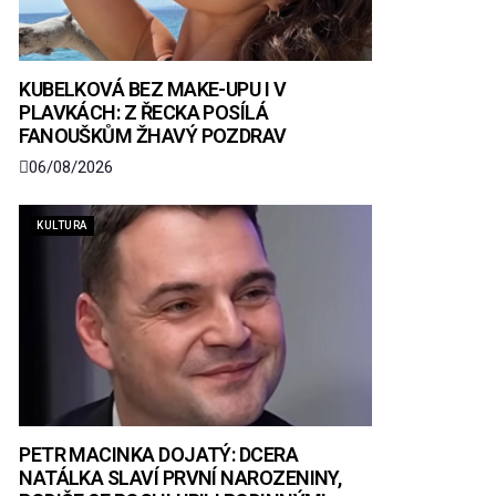
KUBELKOVÁ BEZ MAKE-UPU I V
PLAVKÁCH: Z ŘECKA POSÍLÁ
FANOUŠKŮM ŽHAVÝ POZDRAV
06/08/2026
KULTURA
PETR MACINKA DOJATÝ: DCERA
NATÁLKA SLAVÍ PRVNÍ NAROZENINY,