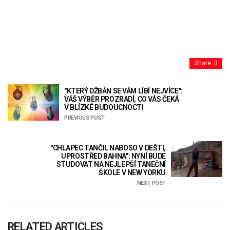
Share
"KTERÝ DŽBÁN SE VÁM LÍBÍ NEJVÍCE":
VÁŠ VÝBĚR PROZRADÍ, CO VÁS ČEKÁ
V BLÍZKÉ BUDOUCNOCTI
PREVIOUS POST
"CHLAPEC TANČIL NABOSO V DEŠTI,
UPROSTŘED BAHNA": NYNÍ BUDE
STUDOVAT NA NEJLEPŠÍ TANEČNÍ
ŠKOLE V NEW YORKU
NEXT POST
RELATED ARTICLES