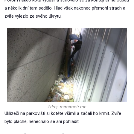
Potom někdo kotě vyděsil a schovalo se za kontejner na odpad
a několik dní tam sedělo. Hlad však nakonec přemohl strach a
zvíře vylezlo ze svého úkrytu.
Zdroj: mimimetr.me
Uklízeči na parkovišti si kotěte všimli a začali ho krmit. Zvíře
bylo plaché, nenechalo se ani pohladit.