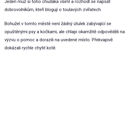
Jeden muž si toho chudáka všiml a rozhodl se napsát
dobrovolníkům, kteří blogují o toulavých zvířatech.
Bohužel v tomto městě není žádný útulek zabývající se
opuštěnými psy a kočkami, ale chlapi okamžitě odpověděli na
výzvu o pomoc a dorazili na uvedené místo. Překvapivě
dokázali rychle chytit kotě.