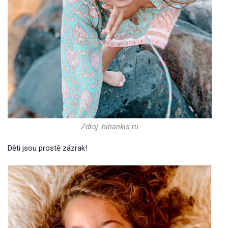
Zdroj: hihankis.ru
Děti jsou prostě zázrak!