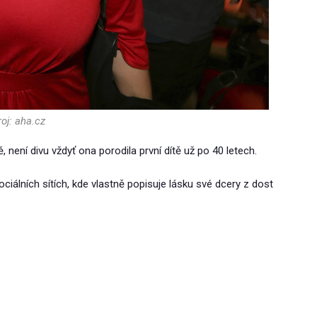
oj: aha.cz
ě, není divu vždyť ona porodila první dítě už po 40 letech.
iálních sítích, kde vlastně popisuje lásku své dcery z dost