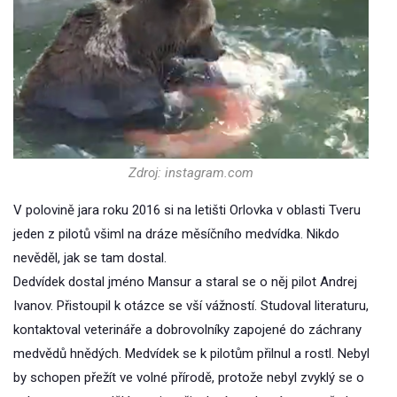
Zdroj: instagram.com
V polovině jara roku 2016 si na letišti Orlovka v oblasti Tveru
jeden z pilotů všiml na dráze měsíčního medvídka. Nikdo
nevěděl, jak se tam dostal.
Dedvídek dostal jméno Mansur a staral se o něj pilot Andrej
Ivanov. Přistoupil k otázce se vší vážností. Studoval literaturu,
kontaktoval veterináře a dobrovolníky zapojené do záchrany
medvědů hnědých. Medvídek se k pilotům přilnul a rostl. Nebyl
by schopen přežít ve volné přírodě, protože nebyl zvyklý se o