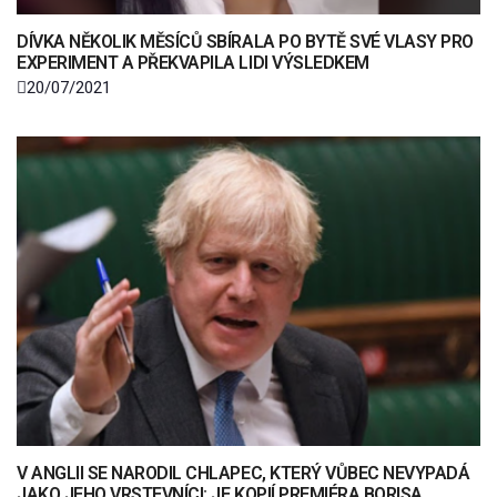
DÍVKA NĚKOLIK MĚSÍCŮ SBÍRALA PO BYTĚ SVÉ VLASY PRO
EXPERIMENT A PŘEKVAPILA LIDI VÝSLEDKEM
20/07/2021
V ANGLII SE NARODIL CHLAPEC, KTERÝ VŮBEC NEVYPADÁ
JAKO JEHO VRSTEVNÍCI: JE KOPIÍ PREMIÉRA BORISA