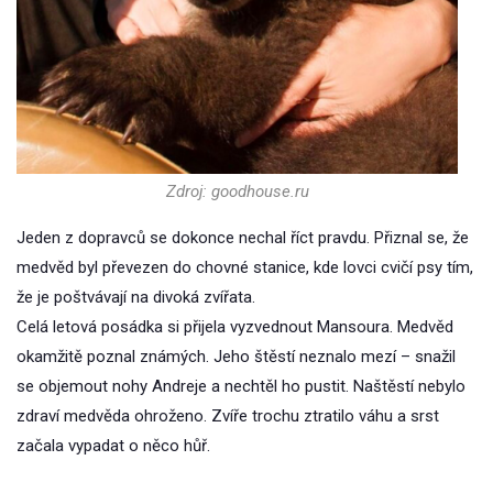
Zdroj: goodhouse.ru
Jeden z dopravců se dokonce nechal říct pravdu. Přiznal se, že
medvěd byl převezen do chovné stanice, kde lovci cvičí psy tím,
že je poštvávají na divoká zvířata.
Celá letová posádka si přijela vyzvednout Mansoura. Medvěd
okamžitě poznal známých. Jeho štěstí neznalo mezí – snažil
se objemout nohy Andreje a nechtěl ho pustit. Naštěstí nebylo
zdraví medvěda ohroženo. Zvíře trochu ztratilo váhu a srst
začala vypadat o něco hůř.