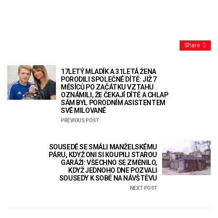
Share
17LETÝ MLADÍK A 31LETÁ ŽENA
PORODILI SPOLEČNÉ DÍTĚ: JIŽ 7
MĚSÍCŮ PO ZAČÁTKU VZTAHU
OZNÁMILI, ŽE ČEKAJÍ DÍTĚ A CHLAP
SÁM BYL PORODNÍM ASISTENTEM
SVÉ MILOVANÉ
PREVIOUS POST
SOUSEDÉ SE SMÁLI MANŽELSKÉMU
PÁRU, KDYŽ ONI SI KOUPILI STAROU
GARÁŽI: VŠECHNO SE ZMĚNILO,
KDYŽ JEDNOHO DNE POZVALI
SOUSEDY K SOBĚ NA NÁVŠTĚVU
NEXT POST