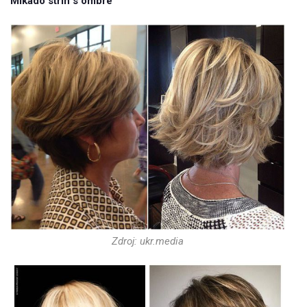
Mikádo stříh s ombre
Zdroj: ukr.media