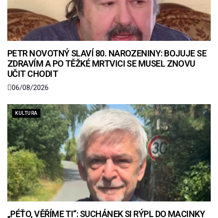
PETR NOVOTNÝ SLAVÍ 80. NAROZENINY: BOJUJE SE
ZDRAVÍM A PO TĚŽKÉ MRTVICI SE MUSEL ZNOVU
UČIT CHODIT
06/08/2026
KULTURA
„PÉŤO, VĚŘÍME TI“: SUCHÁNEK SI RÝPL DO MACINKY