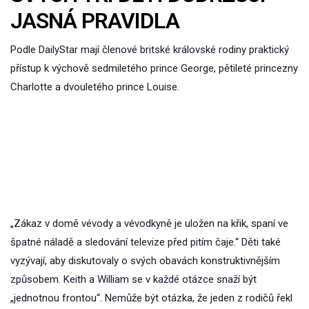
JASNÁ PRAVIDLA
Podle DailyStar mají členové britské královské rodiny praktický
přístup k výchově sedmiletého prince George, pětileté princezny
Charlotte a dvouletého prince Louise.
„Zákaz v domě vévody a vévodkyně je uložen na křik, spaní ve
špatné náladě a sledování televize před pitím čaje.“ Děti také
vyzývají, aby diskutovaly o svých obavách konstruktivnějším
způsobem. Keith a William se v každé otázce snaží být
„jednotnou frontou“. Nemůže být otázka, že jeden z rodičů řekl