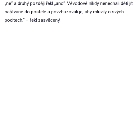
„ne“ a druhý později řekl „ano“. Vévodové nikdy nenechali děti jít
naštvané do postele a povzbuzovali je, aby mluvily o svých
pocitech,“ – řekl zasvěcený.