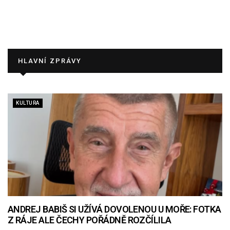
HLAVNÍ ZPRÁVY
KULTURA
ANDREJ BABIŠ SI UŽÍVÁ DOVOLENOU U MOŘE: FOTKA
Z RÁJE ALE ČECHY POŘÁDNĚ ROZČÍLILA