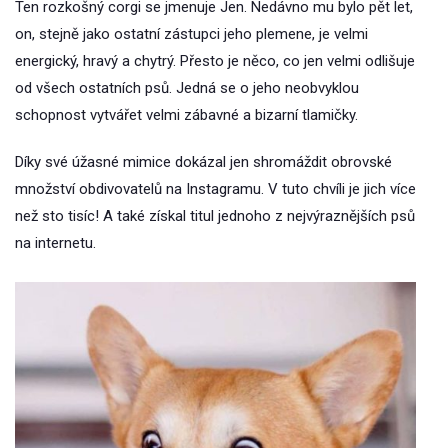
Ten rozkošný corgi se jmenuje Jen. Nedávno mu bylo pět let,
on, stejně jako ostatní zástupci jeho plemene, je velmi
energický, hravý a chytrý. Přesto je něco, co jen velmi odlišuje
od všech ostatních psů. Jedná se o jeho neobvyklou
schopnost vytvářet velmi zábavné a bizarní tlamičky.
Díky své úžasné mimice dokázal jen shromáždit obrovské
množství obdivovatelů na Instagramu. V tuto chvíli je jich více
než sto tisíc! A také získal titul jednoho z nejvýraznějších psů
na internetu.