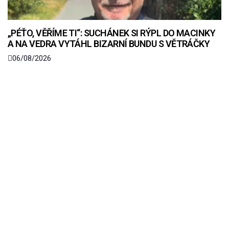
„PÉŤO, VĚŘÍME TI“: SUCHÁNEK SI RÝPL DO MACINKY
A NA VEDRA VYTÁHL BIZARNÍ BUNDU S VĚTRÁČKY
06/08/2026