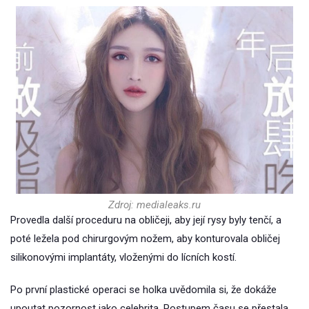
Zdroj: medialeaks.ru
Provedla další proceduru na obličeji, aby její rysy byly tenčí, a
poté ležela pod chirurgovým nožem, aby konturovala obličej
silikonovými implantáty, vloženými do lícních kostí.
Po první plastické operaci se holka uvědomila si, že dokáže
upoutat pozornost jako celebrita. Postupem času se přestala