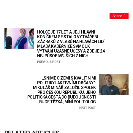
Share
HOLCE JE 17 LET A JEJÍ HLAVNÍ
KONÍČKEM SE STALO VYTVÁŘENÍ
ZÁZRAKŮ Z VLASŮ NA HLAVÁCH LIDÍ:
MLADÁ KADEŘNICE SAMOUK
VYTVÁŘÍ ÚŽASNÉ ÚČESY A ZDE JE 24
NEJPŮSOBIVĚJŠÍCH Z NICH
PREVIOUS POST
„SNÍME O ZEMI S KVALITNÍMI
POLITIKY I AKTIVNÍMI OBČANY":
MIKULÁŠ MINÁŘ ZALOŽIL SPOLEK
PRO ČESKOU REPUBLIKU. JEHO
POLITICKÁ CESTA DO BUDOUCNOSTI
BUDE TĚŽKÁ, MÍNÍ POLITOLOG
NEXT POST