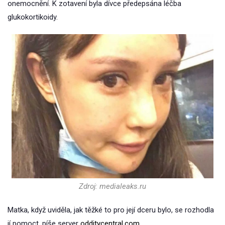
onemocnění. K zotavení byla dívce předepsána léčba
glukokortikoidy.
Zdroj: medialeaks.ru
Matka, když uviděla, jak těžké to pro její dceru bylo, se rozhodla
jí pomoct, píše server
odditycentral.com
.