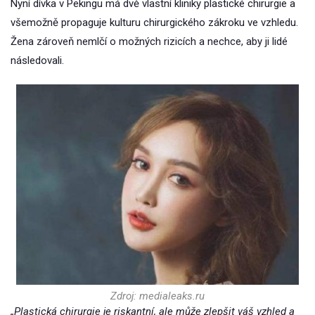
Nyní dívka v Pekingu má dvě vlastní kliniky plastické chirurgie a
všemožně propaguje kulturu chirurgického zákroku ve vzhledu.
Žena zároveň nemlčí o možných rizicích a nechce, aby ji lidé
následovali.
Zdroj: medialeaks.ru
„Plastická chirurgie je riskantní, ale může zlepšit váš vzhled a