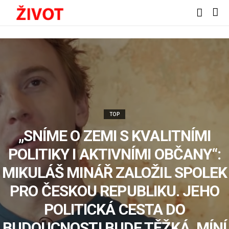
TOP
„SNÍME O ZEMI S KVALITNÍMI
POLITIKY I AKTIVNÍMI OBČANY“:
MIKULÁŠ MINÁŘ ZALOŽIL SPOLEK
PRO ČESKOU REPUBLIKU. JEHO
POLITICKÁ CESTA DO
BUDOUCNOSTI BUDE TĚŽKÁ, MÍNÍ