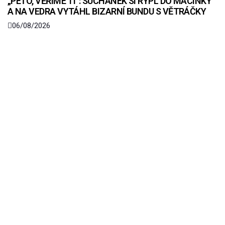
„PÉŤO, VĚŘÍME TI“: SUCHÁNEK SI RÝPL DO MACINKY
A NA VEDRA VYTÁHL BIZARNÍ BUNDU S VĚTRÁČKY
06/08/2026