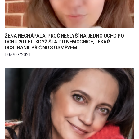
ŽENA NECHÁPALA, PROČ NESLYŠÍ NA JEDNO UCHO PO
DOBU 20 LET: KDYŽ ŠLA DO NEMOCNICE, LÉKAŘ
ODSTRANIL PŘÍČINU S ÚSMĚVEM
05/07/2021