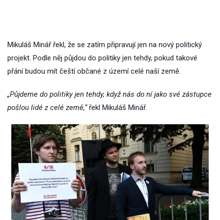
Mikuláš Minář řekl, že se zatím připravují jen na nový politický
projekt. Podle něj půjdou do politiky jen tehdy, pokud takové
přání budou mít čeští občané z území celé naší země.
„Půjdeme do politiky jen tehdy, když nás do ní jako své zástupce
pošlou lidé z celé země,“
řekl Mikuláš Minář.