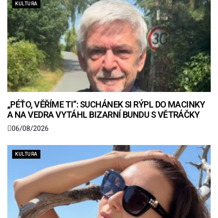
KULTURA
„PÉŤO, VĚŘÍME TI“: SUCHÁNEK SI RÝPL DO MACINKY
A NA VEDRA VYTÁHL BIZARNÍ BUNDU S VĚTRÁČKY
06/08/2026
KULTURA