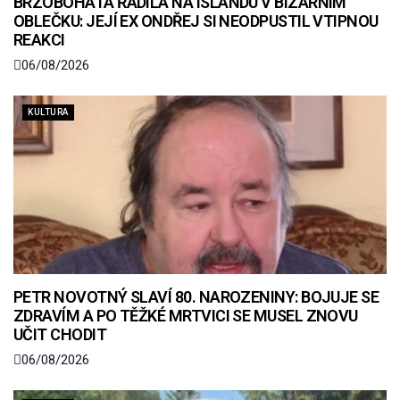
BRZOBOHATÁ ŘÁDILA NA ISLANDU V BIZARNÍM
OBLEČKU: JEJÍ EX ONDŘEJ SI NEODPUSTIL VTIPNOU
REAKCI
06/08/2026
KULTURA
PETR NOVOTNÝ SLAVÍ 80. NAROZENINY: BOJUJE SE
ZDRAVÍM A PO TĚŽKÉ MRTVICI SE MUSEL ZNOVU
UČIT CHODIT
06/08/2026