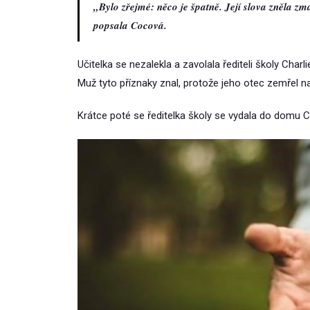
„Bylo zřejmé: něco je špatně. Její slova zněla zm
popsala Cocová.
Učitelka se nezalekla a zavolala řediteli školy Char
Muž tyto příznaky znal, protože jeho otec zemřel na
Krátce poté se ředitelka školy se vydala do domu Cy