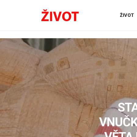
ŽIVOT
ST
VNUČK
VĚTA 