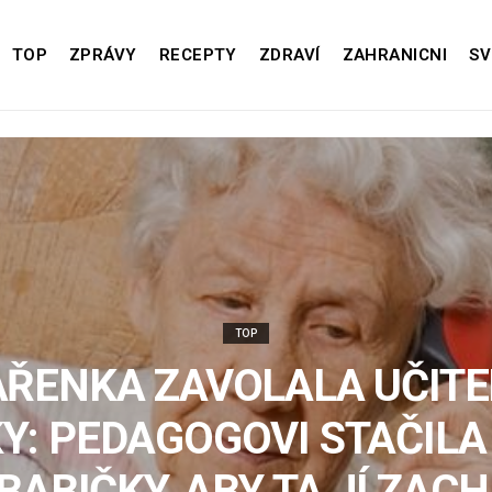
TOP
ZPRÁVY
RECEPTY
ZDRAVÍ
ZAHRANICNI
SV
TOP
AŘENKA ZAVOLALA UČITE
Y: PEDAGOGOVI STAČILA
BABIČKY, ABY TA JÍ ZAC