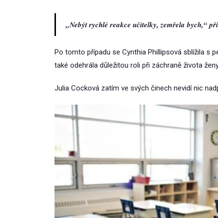
„Nebýt rychlé reakce učitelky, zemřela bych,“ při
Po tomto případu se Cynthia Phillipsová sblížila s
také odehrála důležitou roli při záchraně života ženy
Julia Cocková zatím ve svých činech nevidí nic nadp