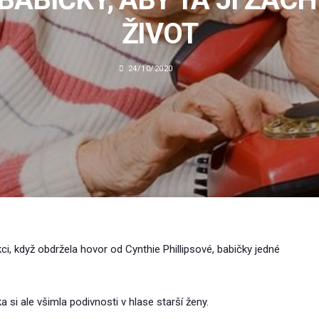
ŽIVOT
24/10/2020
kci, když obdržela hovor od Cynthie Phillipsové, babičky jedné
ka si ale všimla podivnosti v hlase starší ženy.