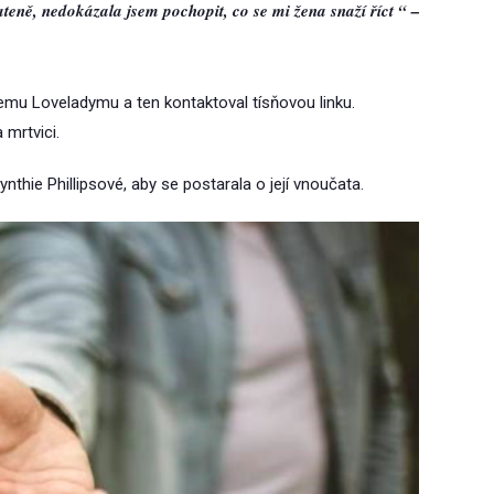
ateně, nedokázala jsem pochopit, co se mi žena snaží říct “ –
liemu Loveladymu a ten kontaktoval tísňovou linku.
 mrtvici.
nthie Phillipsové, aby se postarala o její vnoučata.