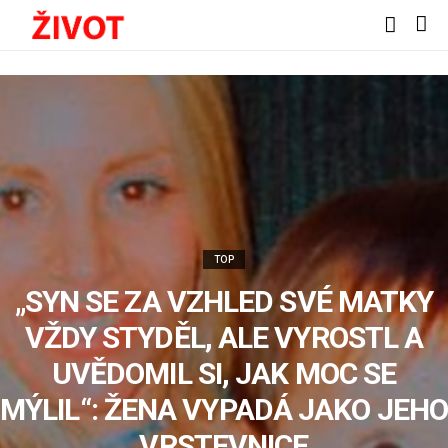
TOP
„SYN SE ZA VZHLED SVÉ MATKY
VŽDY STYDĚL, ALE VYROSTL A
UVĚDOMIL SI, JAK MOC SE
MÝLIL“: ŽENA VYPADÁ JAKO JEHO
VRSTEVNICE