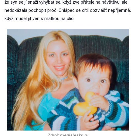
že syn se jí snaží vyhýbat se, když zve přátele na návštěvu, ale
nedokázala pochopit proč. Chlápec se cítil obzvlášť nepříjemně,
když musel jít ven s matkou na ulici.
Zdroj: medialeaks.ru