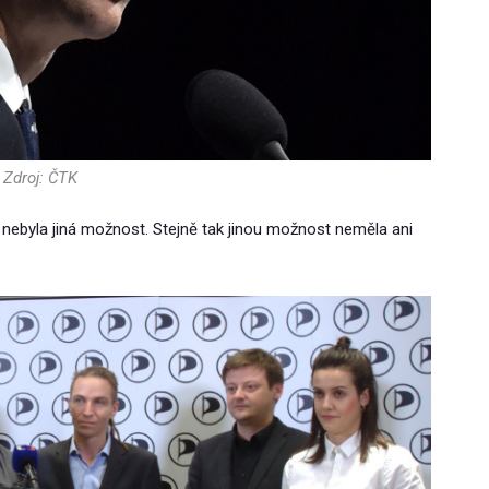
Zdroj: ČTK
íli nebyla jiná možnost. Stejně tak jinou možnost neměla ani