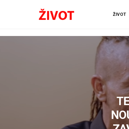
ŽIVOT
TE
NO
ZA