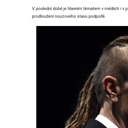
V poslední době je hlavním tématem v médiích i v pol
prodloužení nouzového stavu podpořili.