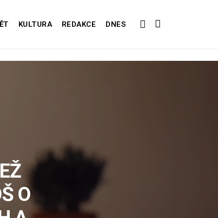
ĚT
KULTURA
REDAKCE
DNES
NEŽ
Š O
H A