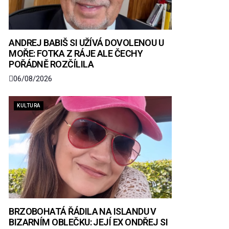
ANDREJ BABIŠ SI UŽÍVÁ DOVOLENOU U
MOŘE: FOTKA Z RÁJE ALE ČECHY
POŘÁDNĚ ROZČÍLILA
06/08/2026
KULTURA
BRZOBOHATÁ ŘÁDILA NA ISLANDU V
BIZARNÍM OBLEČKU: JEJÍ EX ONDŘEJ SI