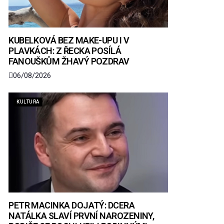
KUBELKOVÁ BEZ MAKE-UPU I V
PLAVKÁCH: Z ŘECKA POSÍLÁ
FANOUŠKŮM ŽHAVÝ POZDRAV
06/08/2026
KULTURA
PETR MACINKA DOJATÝ: DCERA
NATÁLKA SLAVÍ PRVNÍ NAROZENINY,