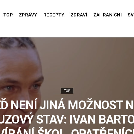
TOP
ZPRÁVY
RECEPTY
ZDRAVÍ
ZAHRANICNI
SV
TOP
Ď NENÍ JINÁ MOŽNOST 
UZOVÝ STAV: IVAN BARTO
VÍRÁNÍ ŠKOL, OPATŘENÍC