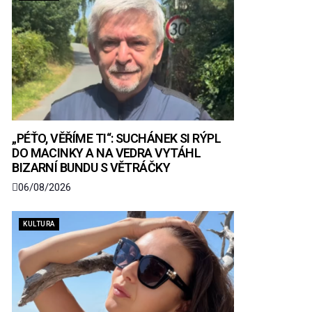
„PÉŤO, VĚŘÍME TI“: SUCHÁNEK SI RÝPL
DO MACINKY A NA VEDRA VYTÁHL
BIZARNÍ BUNDU S VĚTRÁČKY
06/08/2026
KULTURA