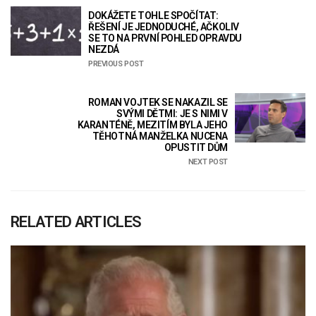
DOKÁŽETE TOHLE SPOČÍTAT:
ŘEŠENÍ JE JEDNODUCHÉ, AČKOLIV
SE TO NA PRVNÍ POHLED OPRAVDU
NEZDÁ
PREVIOUS POST
ROMAN VOJTEK SE NAKAZIL SE
SVÝMI DĚTMI: JE S NIMI V
KARANTÉNĚ, MEZITÍM BYLA JEHO
TĚHOTNÁ MANŽELKA NUCENA
OPUSTIT DŮM
NEXT POST
RELATED ARTICLES