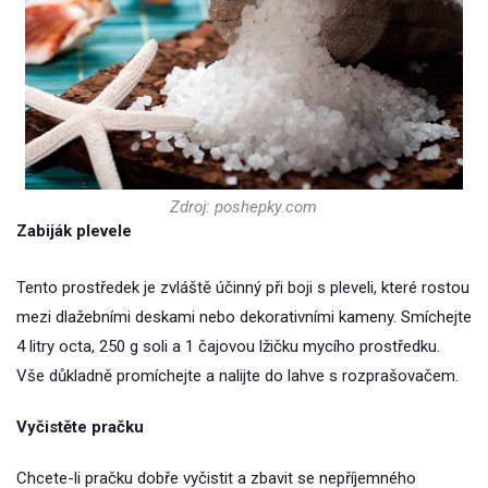
Zdroj: poshepky.com
Zabiják plevele
Tento prostředek je zvláště účinný při boji s pleveli, které rostou
mezi dlažebními deskami nebo dekorativními kameny. Smíchejte
4 litry octa, 250 g soli a 1 čajovou lžičku mycího prostředku.
Vše důkladně promíchejte a nalijte do lahve s rozprašovačem.
Vyčistěte pračku
Chcete-li pračku dobře vyčistit a zbavit se nepříjemného