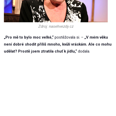
Zdroj: nasehvezdy.cz
„Pro mě to bylo moc velké,“
postěžovala si. –
„V mém věku
není dobré shodit příliš mnoho, kvůli vráskám. Ale co mohu
udělat? Prostě jsem ztratila chuť k jídlu,“
dodala.