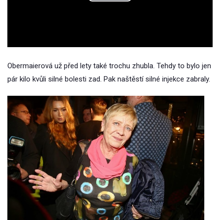
Play
Video
Obermaierová už před lety také trochu zhubla. Tehdy to bylo jen
pár kilo kvůli silné bolesti zad. Pak naštěstí silné injekce zabraly.