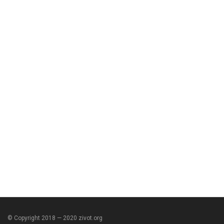
© Copyright 2018 — 2020 zivot.org