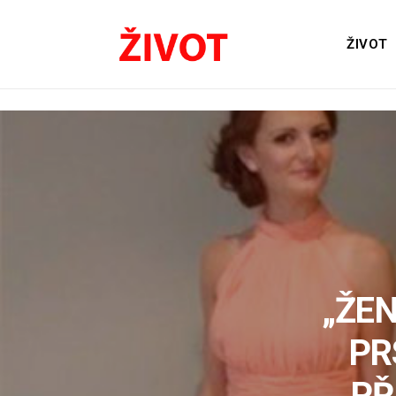
ŽIVOT
„ŽE
PR
PŘ