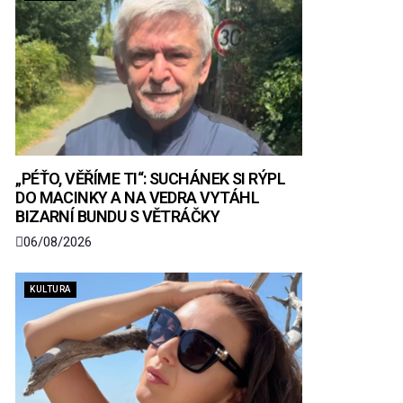
„PÉŤO, VĚŘÍME TI“: SUCHÁNEK SI RÝPL
DO MACINKY A NA VEDRA VYTÁHL
BIZARNÍ BUNDU S VĚTRÁČKY
06/08/2026
KULTURA