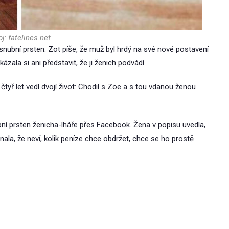
j: fatelines.net
ásnubní prsten. Zot píše, že muž byl hrdý na své nové postavení
zala si ani představit, že ji ženich podvádí.
čtyř let vedl dvojí život: Chodil s Zoe a s tou vdanou ženou
bní prsten ženicha-lháře přes Facebook. Žena v popisu uvedla,
la, že neví, kolik peníze chce obdržet, chce se ho prostě