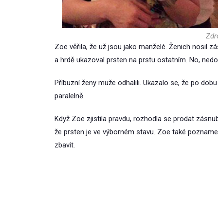
Zdro
Zoe věřila, že už jsou jako manželé. Ženich nosil z
a hrdě ukazoval prsten na prstu ostatním. No, nedoká
Příbuzní ženy muže odhalili. Ukazalo se, že po dobu 
paralelně.
Když Zoe zjistila pravdu, rozhodla se prodat zásnu
že prsten je ve výborném stavu. Zoe také poznamena
zbavit.