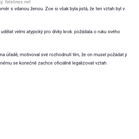
j: fatelines.net
ěr s vdanou ženou. Zoe si však byla jistá, že ten vztah byl v
udělat velmi atypický pro dívky krok: požádala o ruku svého
 na úřadě, motivoval své rozhodnutí tím, že on musel požádat ji
anému se konečně zachce oficiálně legalizovat vztah.