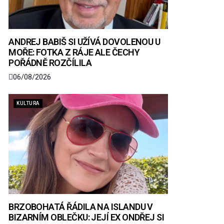
ANDREJ BABIŠ SI UŽÍVÁ DOVOLENOU U
MOŘE: FOTKA Z RÁJE ALE ČECHY
POŘÁDNĚ ROZČÍLILA
06/08/2026
KULTURA
BRZOBOHATÁ ŘÁDILA NA ISLANDU V
BIZARNÍM OBLEČKU: JEJÍ EX ONDŘEJ SI