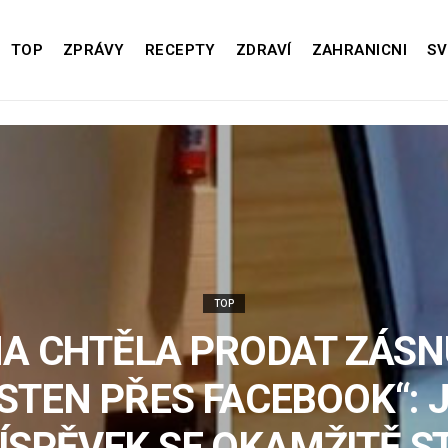
TOP
ZPRÁVY
RECEPTY
ZDRAVÍ
ZAHRANICNI
SV
TOP
NA CHTĚLA PRODAT ZÁSN
STEN PŘES FACEBOOK“: J
ÍSPĚVEK SE OKAMŽITĚ S