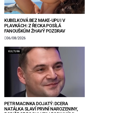
KUBELKOVÁ BEZ MAKE-UPU I V
PLAVKÁCH: Z ŘECKA POSÍLÁ
FANOUŠKŮM ŽHAVÝ POZDRAV
06/08/2026
KULTURA
PETR MACINKA DOJATÝ: DCERA
NATÁLKA SLAVÍ PRVNÍ NAROZENINY,