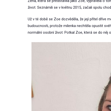
Žena, která se představila jako Zoe, vyprávěla o to
život. Seznámili se v květnu 2015, začali spolu chodi
Už v té době se Zoe dozvěděla, že její přítel dřív
budoucnosti, protože milenka nechtěla opustit sv
normální osobní život. Potkal Zoe, která se do něj 