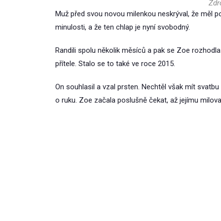
Zdro
Muž před svou novou milenkou neskrýval, že měl pom
minulosti, a že ten chlap je nyní svobodný.
Randili spolu několik měsíců a pak se Zoe rozhodla 
přítele. Stalo se to také ve roce 2015.
On souhlasil a vzal prsten. Nechtěl však mít svatbu
o ruku. Zoe začala poslušně čekat, až jejímu milov