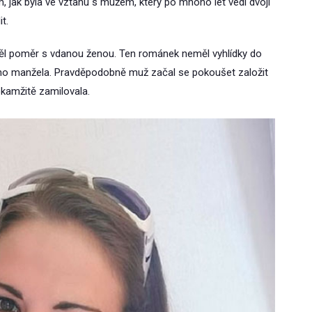
m, jak byla ve vztahu s mužem, který po mnoho let vedl dvojí
t.
e měl poměr s vdanou ženou. Ten románek neměl vyhlídky do
ého manžela. Pravděpodobně muž začal se pokoušet založit
okamžitě zamilovala.