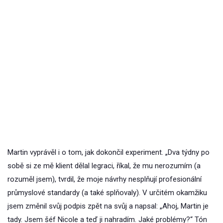
Martin vyprávěl i o tom, jak dokončil experiment. „Dva týdny po
sobě si ze mě klient dělal legraci, říkal, že mu nerozumím (a
rozuměl jsem), tvrdil, že moje návrhy nesplňují profesionální
průmyslové standardy (a také splňovaly). V určitém okamžiku
jsem změnil svůj podpis zpět na svůj a napsal: „Ahoj, Martin je
tady. Jsem šéf Nicole a teď ji nahradím. Jaké problémy?“ Tón