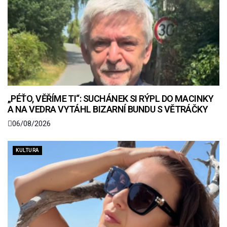
„PÉŤO, VĚŘÍME TI“: SUCHÁNEK SI RÝPL DO MACINKY
A NA VEDRA VYTÁHL BIZARNÍ BUNDU S VĚTRÁČKY
06/08/2026
KULTURA