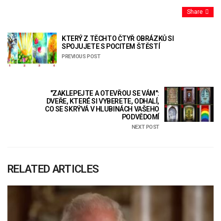
Share
KTERÝ Z TĚCHTO ČTYŘ OBRÁZKŮ SI
SPOJUJETE S POCITEM ŠTĚSTÍ
PREVIOUS POST
"ZAKLEPEJTE A OTEVŘOU SE VÁM":
DVEŘE, KTERÉ SI VYBERETE, ODHALÍ,
CO SE SKRÝVÁ V HLUBINÁCH VAŠEHO
PODVĚDOMÍ
NEXT POST
RELATED ARTICLES