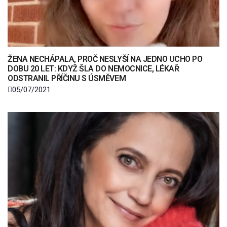
ŽENA NECHÁPALA, PROČ NESLYŠÍ NA JEDNO UCHO PO
DOBU 20 LET: KDYŽ ŠLA DO NEMOCNICE, LÉKAŘ
ODSTRANIL PŘÍČINU S ÚSMĚVEM
05/07/2021