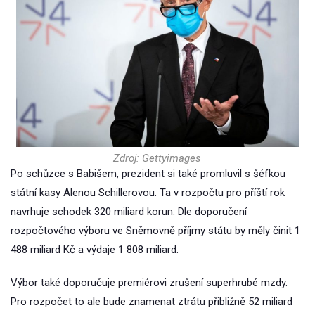
Zdroj: Gettyimages
Po schůzce s Babišem, prezident si také promluvil s šéfkou
státní kasy Alenou Schillerovou. Ta v rozpočtu pro příští rok
navrhuje schodek 320 miliard korun. Dle doporučení
rozpočtového výboru ve Sněmovně příjmy státu by měly činit 1
488 miliard Kč a výdaje 1 808 miliard.
Výbor také doporučuje premiérovi zrušení superhrubé mzdy.
Pro rozpočet to ale bude znamenat ztrátu přibližně 52 miliard