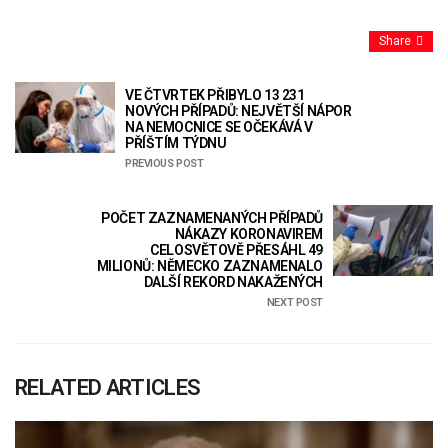
Share
VE ČTVRTEK PŘIBYLO 13 231
NOVÝCH PŘÍPADŮ: NEJVĚTŠÍ NÁPOR
NA NEMOCNICE SE OČEKÁVÁ V
PŘÍŠTÍM TÝDNU
PREVIOUS POST
POČET ZAZNAMENANÝCH PŘÍPADŮ
NÁKAZY KORONAVIREM
CELOSVĚTOVĚ PŘESÁHL 49
MILIONŮ: NĚMECKO ZAZNAMENALO
DALŠÍ REKORD NAKAŽENÝCH
NEXT POST
RELATED ARTICLES