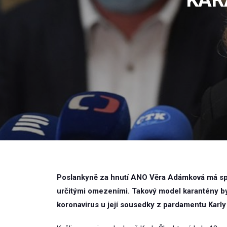
Poslankyně za hnutí ANO Věra Adámková má spec
určitými omezeními. Takový model karantény by
koronavirus u její sousedky z pardamentu Karly