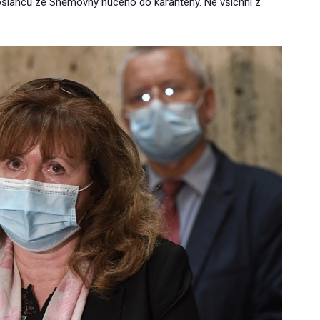
poslanců ze Sněmovny nuceno do karantény. Ne všichni z