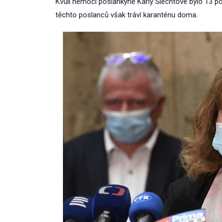
Kvůli nemoci poslankyně Karly Šlechtové bylo 13 
těchto poslanců však tráví karanténu doma.