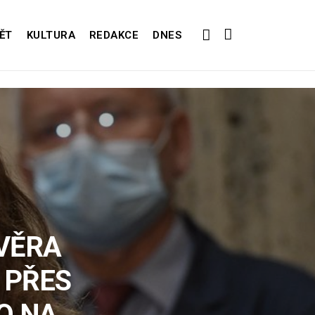
ĚT
KULTURA
REDAKCE
DNES
VĚRA
 PŘES
O NA