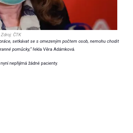
Zdroj: ČTK
 práce, setkávat se s omezeným počtem osob, nemohu chodit
hranné pomůcky,“
řekla Věra Adámková.
c nyní nepřijímá žádné pacienty.