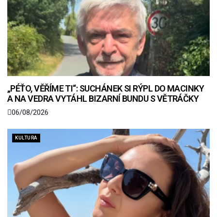
„PÉŤO, VĚŘÍME TI“: SUCHÁNEK SI RÝPL DO MACINKY
A NA VEDRA VYTÁHL BIZARNÍ BUNDU S VĚTRÁČKY
06/08/2026
KULTURA