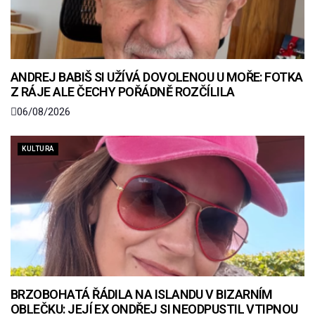
ANDREJ BABIŠ SI UŽÍVÁ DOVOLENOU U MOŘE: FOTKA
Z RÁJE ALE ČECHY POŘÁDNĚ ROZČÍLILA
06/08/2026
KULTURA
BRZOBOHATÁ ŘÁDILA NA ISLANDU V BIZARNÍM
OBLEČKU: JEJÍ EX ONDŘEJ SI NEODPUSTIL VTIPNOU