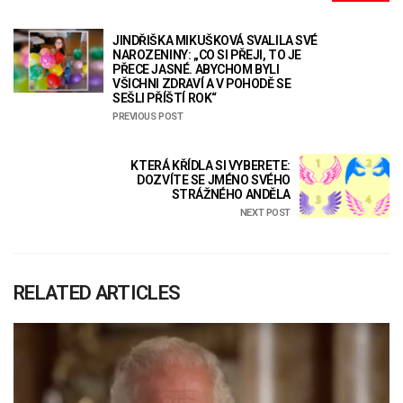
JINDŘIŠKA MIKUŠKOVÁ SVALILA SVÉ
NAROZENINY: „CO SI PŘEJI, TO JE
PŘECE JASNÉ. ABYCHOM BYLI
VŠICHNI ZDRAVÍ A V POHODĚ SE
SEŠLI PŘÍŠTÍ ROK“
PREVIOUS POST
KTERÁ KŘÍDLA SI VYBERETE:
DOZVÍTE SE JMÉNO SVÉHO
STRÁŽNÉHO ANDĚLA
NEXT POST
RELATED ARTICLES