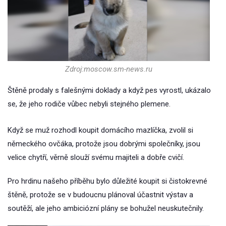
Zdroj:moscow.sm-news.ru
Štěně prodaly s falešnými doklady a když pes vyrostl, ukázalo
se, že jeho rodiče vůbec nebyli stejného plemene.
Když se muž rozhodl koupit domácího mazlíčka, zvolil si
německého ovčáka, protože jsou dobrými společníky, jsou
velice chytří, věrně slouží svému majiteli a dobře cvičí.
Pro hrdinu našeho příběhu bylo důležité koupit si čistokrevné
štěně, protože se v budoucnu plánoval účastnit výstav a
soutěží, ale jeho ambiciózní plány se bohužel neuskutečnily.