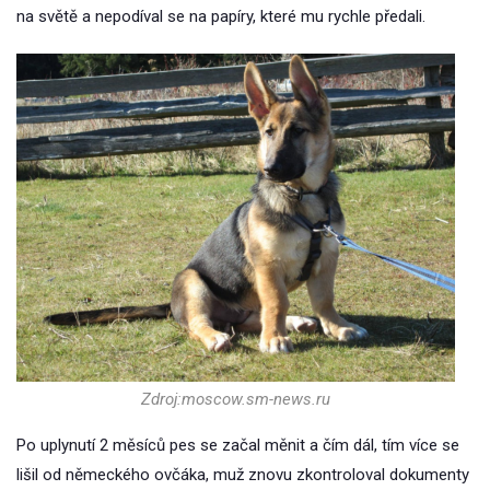
na světě a nepodíval se na papíry, které mu rychle předali.
Zdroj:moscow.sm-news.ru
Po uplynutí 2 měsíců pes se začal měnit a čím dál, tím více se
lišil od německého ovčáka, muž znovu zkontroloval dokumenty