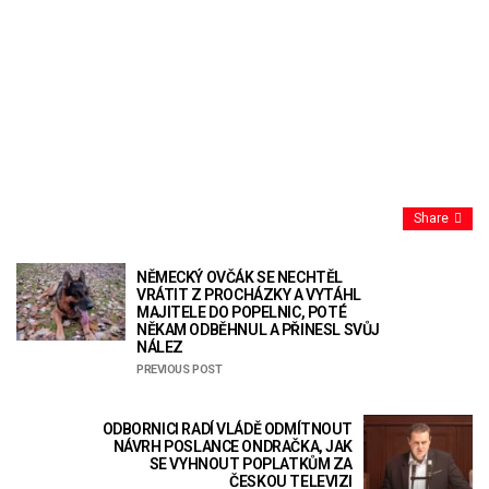
Share
NĚMECKÝ OVČÁK SE NECHTĚL
VRÁTIT Z PROCHÁZKY A VYTÁHL
MAJITELE DO POPELNIC, POTÉ
NĚKAM ODBĚHNUL A PŘINESL SVŮJ
NÁLEZ
PREVIOUS POST
ODBORNICI RADÍ VLÁDĚ ODMÍTNOUT
NÁVRH POSLANCE ONDRAČKA, JAK
SE VYHNOUT POPLATKŮM ZA
ČESKOU TELEVIZI