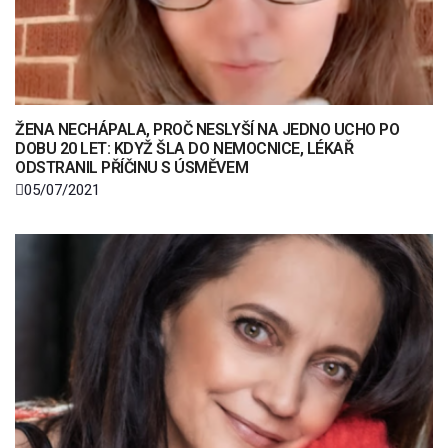
ŽENA NECHÁPALA, PROČ NESLYŠÍ NA JEDNO UCHO PO
DOBU 20 LET: KDYŽ ŠLA DO NEMOCNICE, LÉKAŘ
ODSTRANIL PŘÍČINU S ÚSMĚVEM
05/07/2021