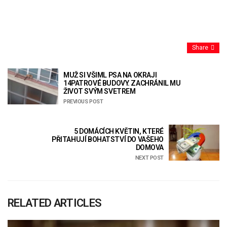
Share
MUŽ SI VŠIML PSA NA OKRAJI
14PATROVÉ BUDOVY. ZACHRÁNIL MU
ŽIVOT SVÝM SVETREM
PREVIOUS POST
5 DOMÁCÍCH KVĚTIN, KTERÉ
PŘITAHUJÍ BOHATSTVÍ DO VAŠEHO
DOMOVA
NEXT POST
RELATED ARTICLES