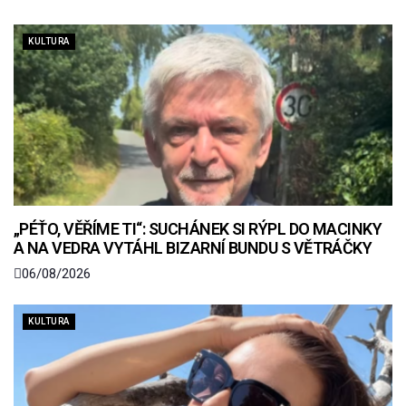
KULTURA
„PÉŤO, VĚŘÍME TI“: SUCHÁNEK SI RÝPL DO MACINKY
A NA VEDRA VYTÁHL BIZARNÍ BUNDU S VĚTRÁČKY
06/08/2026
KULTURA