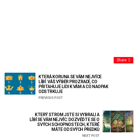
Share
KTERÁ KORUNA SE VÁM NEJVÍCE
LÍBÍ: VÁŠ VÝBĚR PROZRADÍ, CO
PŘITAHUJE LIDI K VÁM A CO NAOPAK
ODSTRKUJE
PREVIOUS POST
KTERÝ STROM JSTE SI VYBRALI A
LÍBÍ SE VÁM NEJVÍC: DOZVĚĎTE SE O
SVÝCH SCHOPNOSTECH, KTERÉ
MÁTE OD SVÝCH PŘEDKŮ
NEXT POST