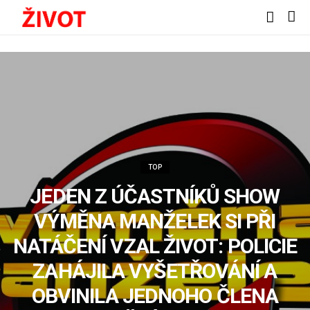
TOP
JEDEN Z ÚČASTNÍKŮ SHOW
VÝMĚNA MANŽELEK SI PŘI
NATÁČENÍ VZAL ŽIVOT: POLICIE
ZAHÁJILA VYŠETŘOVÁNÍ A
OBVINILA JEDNOHO ČLENA