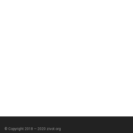
© Copyright 2018 — 2020 zivot.org