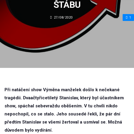
ŠTÁBU
27/08/2020
1
Při natáčení show Výměna manželek došlo k nečekané
tragédii. Dvaačtyřicetiletý Stanislav, který byl účastníkem
show, spáchal sebevraždu oběšením. V tu chvíli nikdo
nepochopil, co se stalo. Jeho sousedé řekli, že pár dní
předtím Stanislav se všemi žertoval a usmíval se. Možná
důvodem bylo vydírání.