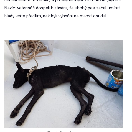
neobydleném pozemku, a prostě neměla sílu opustit „vězení“.
Navíc: veterináři dospěli k závěru, že ubohý pes začal umírat
hlady ještě předtím, než byli vyhnáni na milost osudu!