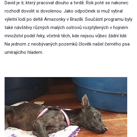
David je Ir, který pracoval dlouho a tvrdě. Rok poté se nakonec
rozhodl dovolit si dovolenou. Jako odpočinek si muž vybral
výletní lodí po deltě Amazonky v Brazílii. Součástí programu byly
také návštěvy různých malých ostrovů rozptýlených v hojném
množství podél řeky, včetně těch, kde nejsou vůbec žádní lidé.
Na jednom z neobývaných pozemků člověk našel černého psa
umírajícího hladem.