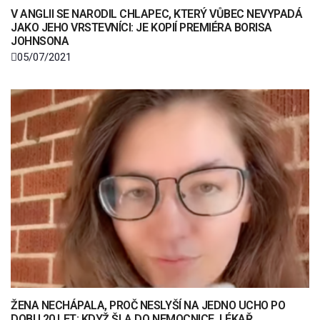
V ANGLII SE NARODIL CHLAPEC, KTERÝ VŮBEC NEVYPADÁ
JAKO JEHO VRSTEVNÍCI: JE KOPIÍ PREMIÉRA BORISA
JOHNSONA
05/07/2021
ŽENA NECHÁPALA, PROČ NESLYŠÍ NA JEDNO UCHO PO
DOBU 20 LET: KDYŽ ŠLA DO NEMOCNICE, LÉKAŘ