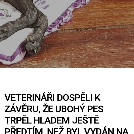
VETERINÁŘI DOSPĚLI K
ZÁVĚRU, ŽE UBOHÝ PES
TRPĚL HLADEM JEŠTĚ
PŘEDTÍM, NEŽ BYL VYDÁN NA