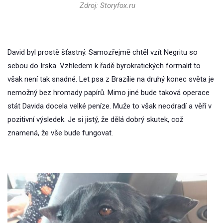
Zdroj: Storyfox.ru
David byl prostě šťastný. Samozřejmě chtěl vzít Negritu so
sebou do Irska. Vzhledem k řadě byrokratických formalit to
však není tak snadné. Let psa z Brazílie na druhý konec světa je
nemožný bez hromady papírů. Mimo jiné bude taková operace
stát Davida docela velké peníze. Muže to však neodradí a věří v
pozitivní výsledek. Je si jistý, že dělá dobrý skutek, což
znamená, že vše bude fungovat.