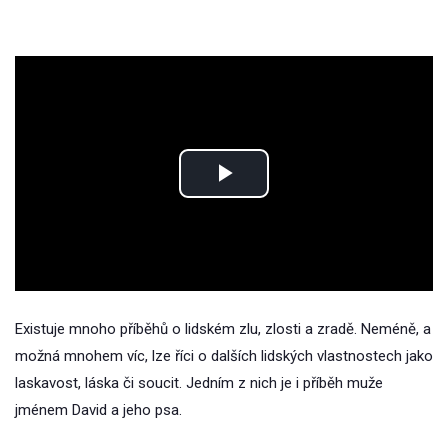
Play
Video
Existuje mnoho příběhů o lidském zlu, zlosti a zradě. Neméně, a
možná mnohem víc, lze říci o dalších lidských vlastnostech jako
laskavost, láska či soucit. Jedním z nich je i příběh muže
jménem David a jeho psa.