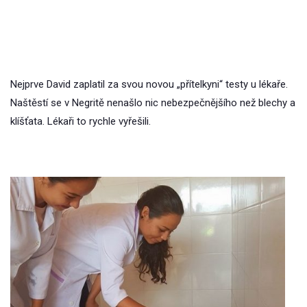
Nejprve David zaplatil za svou novou „přítelkyni“ testy u lékaře.
Naštěstí se v Negritě nenašlo nic nebezpečnějšího než blechy a
klíšťata. Lékaři to rychle vyřešili.