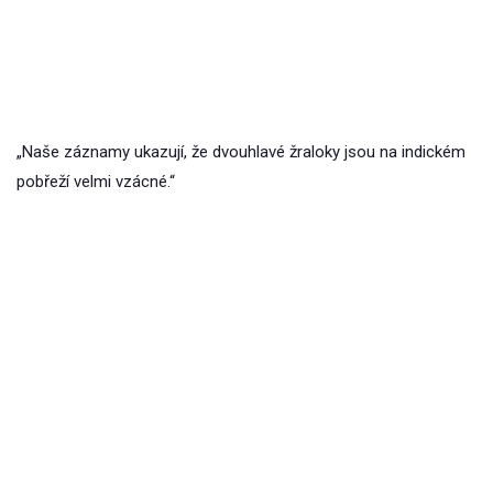
„Naše záznamy ukazují, že dvouhlavé žraloky jsou na indickém
pobřeží velmi vzácné.“