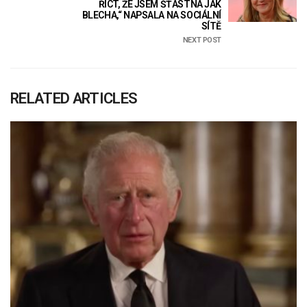
ŘÍCT, ŽE JSEM ŠŤASTNÁ JAK
BLECHA,“ NAPSALA NA SOCIÁLNÍ
SÍTĚ
NEXT POST
RELATED ARTICLES