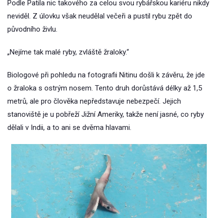
Podle Patila nic takového za celou svou rybářskou kariéru nikdy
neviděl. Z úlovku však neudělal večeři a pustil rybu zpět do
původního živlu.
„Nejíme tak malé ryby, zvláště žraloky.“
Biologové při pohledu na fotografii Nitinu došli k závěru, že jde
o žraloka s ostrým nosem. Tento druh dorůstává délky až 1,5
metrů, ale pro člověka nepředstavuje nebezpečí. Jejich
stanoviště je u pobřeží Jižní Ameriky, takže není jasné, co ryby
dělali v Indii, a to ani se dvěma hlavami.