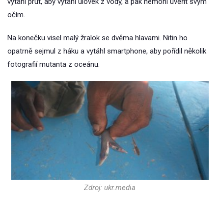
vytáhl prut, aby vytáhl úlovek z vody, a pak nemohl uvěřit svým
očím.
Na konečku visel malý žralok se dvěma hlavami. Nitin ho
opatrně sejmul z háku a vytáhl smartphone, aby pořídil několik
fotografií mutanta z oceánu.
Zdroj: ukr.media