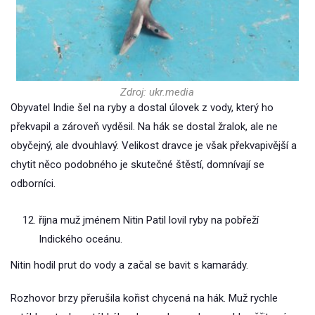
Zdroj: ukr.media
Obyvatel Indie šel na ryby a dostal úlovek z vody, který ho
překvapil a zároveň vyděsil. Na hák se dostal žralok, ale ne
obyčejný, ale dvouhlavý. Velikost dravce je však překvapivější a
chytit něco podobného je skutečné štěstí, domnívají se
odborníci.
října muž jménem Nitin Patil lovil ryby na pobřeží
Indického oceánu.
Nitin hodil prut do vody a začal se bavit s kamarády.
Rozhovor brzy přerušila kořist chycená na hák. Muž rychle