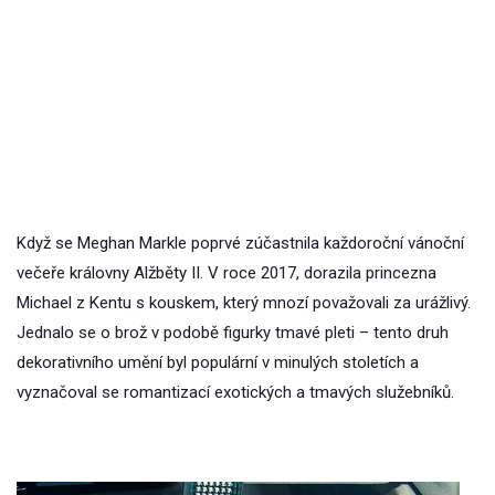
Když se Meghan Markle poprvé zúčastnila každoroční vánoční
večeře královny Alžběty II. V roce 2017, dorazila princezna
Michael z Kentu s kouskem, který mnozí považovali za urážlivý.
Jednalo se o brož v podobě figurky tmavé pleti – tento druh
dekorativního umění byl populární v minulých stoletích a
vyznačoval se romantizací exotických a tmavých služebníků.