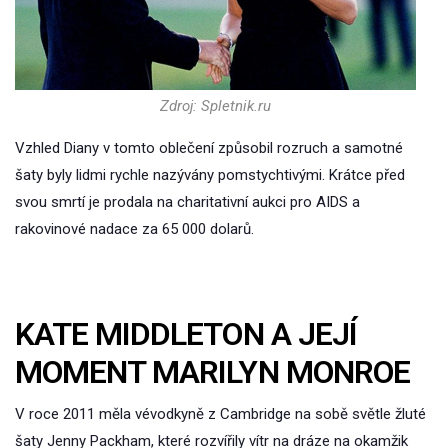
Zdroj: Spletnik.ru
Vzhled Diany v tomto oblečení způsobil rozruch a samotné
šaty byly lidmi rychle nazývány pomstychtivými. Krátce před
svou smrtí je prodala na charitativní aukci pro AIDS a
rakovinové nadace za 65 000 dolarů.
KATE MIDDLETON A JEJÍ
MOMENT MARILYN MONROE
V roce 2011 měla vévodkyně z Cambridge na sobě světle žluté
šaty Jenny Packham, které rozvířily vítr na dráze na okamžik