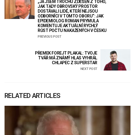
„JÁ JSEM TROCHU ZDĚŠEN Z TOHO,
JAK TADY OBROVSKÝ PROSTOR
DOSTÁVALI LIDÉ, KTEŘÍ NEJSOU
ODBORNÍCI V TOMTO OBORU“: JAK
EPIDEMIOLOG ROMAN PRYMULA
KOMENTUJE AKTUÁLNÍ RYCHLÝ
RŮST POČTU NAKAŽENÝCH V ČESKU
PREVIOUS POST
PŘEMEK FOREJT PLAKAL: TVOJE
TVÁŘ MÁ ZNÁMÝ HLAS VYHRÁL
CHLAPEC Z SUPERSTAR
NEXT POST
RELATED ARTICLES