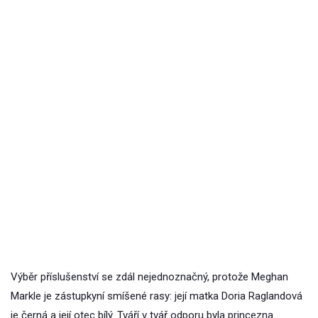
Výběr příslušenství se zdál nejednoznačný, protože Meghan
Markle je zástupkyní smíšené rasy: její matka Doria Raglandová
je černá a její otec bílý. Tváří v tvář odporu byla princezna