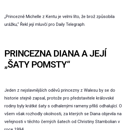
„Princezně Michelle z Kentu je velmi líto, že brož způsobila
urážku,“ Řekl její mluvčí pro Daily Telegraph.
PRINCEZNA DIANA A JEJÍ
„ŠATY POMSTY“
Jeden z nejslavnějších oděvů princezny z Walesu by se do
historie stejně zapsal, protože pro představitele královské
rodiny byly krátké šaty s odhalenými rameny příliš odhalující. O
všem však rozhodly okolnosti, za kterých se Diana objevila na
veřejnosti v těchto černých šatech od Christiny Stambolian v
roce 1994.