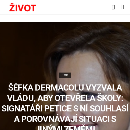
TOP
ŠÉFKA DERMACOLU VYZVALA
VLÁDU, ABY OTEVŘELA ŠKOLY:
SIGNATÁŘI PETICE S NÍ SOUHLASÍ
A POROVNÁVAJÍ SITUACI S
JINÝMI ZEMĚMI