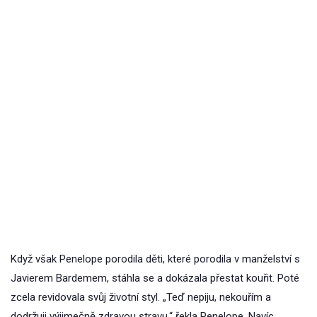
Když však Penelope porodila děti, které porodila v manželství s
Javierem Bardemem, stáhla se a dokázala přestat kouřit. Poté
zcela revidovala svůj životní styl. „Teď nepiju, nekouřím a
dodržuji výjimečně zdravou stravu,“ řekla Penelope. Navíc