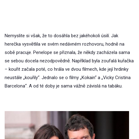
Nemyslite si však, že to dosáhla bez jakéhokoli úsilí. Jak
herečka vysvětlila ve svém nedávném rozhovoru, hodně na
sobě pracuje. Penelope se přiznala, že někdy zacházela sama
se sebou docela nezodpovědně. Například byla zoufalá kuřačka
– kouřit začala poté, co hrála ve dvou filmech, kde její hrdinky
neustále „kouřily“. Jednalo se o filmy „Kokain“ a „Vicky Cristina
Barcelona“. A od té doby je sama vážně závislá na tabáku.