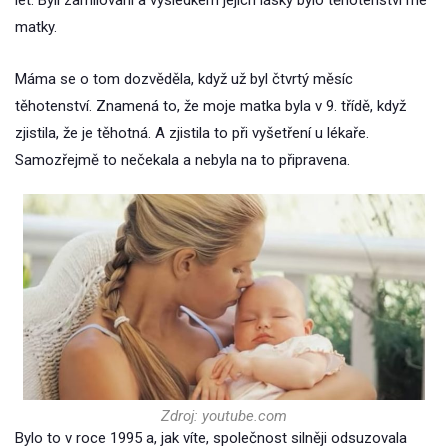
let. Byli zamilovaní a výsledkem jejich lásky bylo těhotenství mé
matky.
Máma se o tom dozvěděla, když už byl čtvrtý měsíc
těhotenství. Znamená to, že moje matka byla v 9. třídě, když
zjistila, že je těhotná. A zjistila to při vyšetření u lékaře.
Samozřejmě to nečekala a nebyla na to připravena.
Zdroj: youtube.com
Bylo to v roce 1995 a, jak víte, společnost silněji odsuzovala