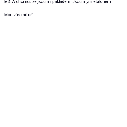
let). A chci říci, že jsou mi příkladem. Jsou mým etalonem.
Moc vás miluji!“