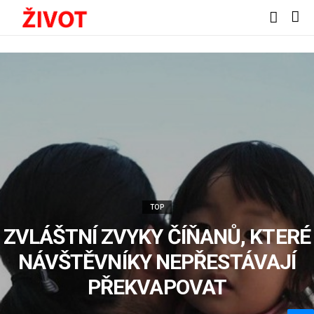
TOP
ZVLÁŠTNÍ ZVYKY ČÍŇANŮ, KTERÉ
NÁVŠTĚVNÍKY NEPŘESTÁVAJÍ
PŘEKVAPOVAT