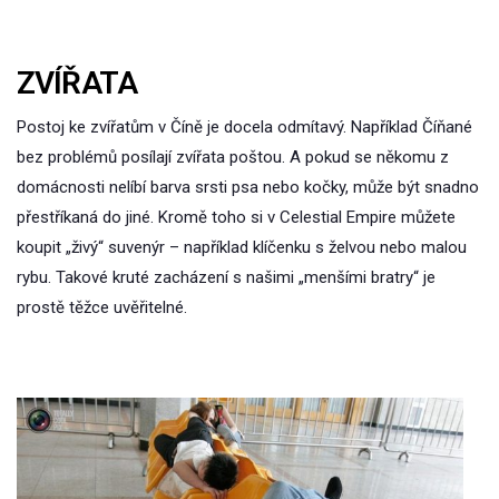
ZVÍŘATA
Postoj ke zvířatům v Číně je docela odmítavý. Například Číňané
bez problémů posílají zvířata poštou. A pokud se někomu z
domácnosti nelíbí barva srsti psa nebo kočky, může být snadno
přestříkaná do jiné. Kromě toho si v Celestial Empire můžete
koupit „živý“ suvenýr – například klíčenku s želvou nebo malou
rybu. Takové kruté zacházení s našimi „menšími bratry“ je
prostě těžce uvěřitelné.