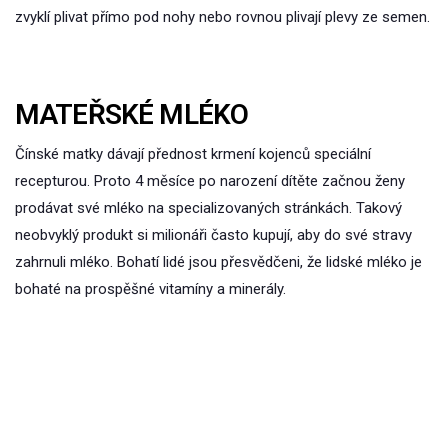
zvyklí plivat přímo pod nohy nebo rovnou plivají plevy ze semen.
MATEŘSKÉ MLÉKO
Čínské matky dávají přednost krmení kojenců speciální
recepturou. Proto 4 měsíce po narození dítěte začnou ženy
prodávat své mléko na specializovaných stránkách. Takový
neobvyklý produkt si milionáři často kupují, aby do své stravy
zahrnuli mléko. Bohatí lidé jsou přesvědčeni, že lidské mléko je
bohaté na prospěšné vitamíny a minerály.