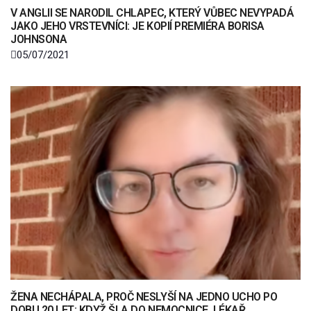
V ANGLII SE NARODIL CHLAPEC, KTERÝ VŮBEC NEVYPADÁ
JAKO JEHO VRSTEVNÍCI: JE KOPIÍ PREMIÉRA BORISA
JOHNSONA
05/07/2021
ŽENA NECHÁPALA, PROČ NESLYŠÍ NA JEDNO UCHO PO
DOBU 20 LET: KDYŽ ŠLA DO NEMOCNICE, LÉKAŘ