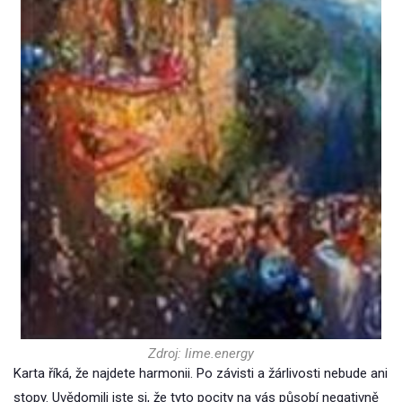
Zdroj: lime.energy
Karta říká, že najdete harmonii. Po závisti a žárlivosti nebude ani
stopy. Uvědomili jste si, že tyto pocity na vás působí negativně