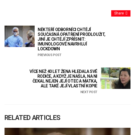
Share
NĚKTEŘÍ ODBORNÍCI CHTĚJÍ
SOUČASNÁ OPATŘENÍ PRODLOUŽIT,
JINÍ JE CHTĚJÍ ZPŘÍSNIT:
IMUNOLOGOVÉ NAVRHUJÍ
LOCKDOWN
PREVIOUS POST
VÍCE NEŽ 40 LET ŽENA HLEDALA SVÉ
RODIČE, A KDYŽ JE NAŠLA, NA NI
ČEKAL NEJEN JEJÍ OTEC A MATKA,
ALE TAKÉ JEJÍ VLASTNÍ KOPIE
NEXT POST
RELATED ARTICLES