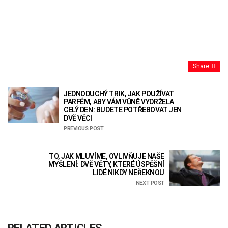
Share
JEDNODUCHÝ TRIK, JAK POUŽÍVAT
PARFÉM, ABY VÁM VŮNĚ VYDRŽELA
CELÝ DEN: BUDETE POTŘEBOVAT JEN
DVĚ VĚCI
PREVIOUS POST
TO, JAK MLUVÍME, OVLIVŇUJE NAŠE
MYŠLENÍ: DVĚ VĚTY, KTERÉ ÚSPĚŠNÍ
LIDÉ NIKDY NEŘEKNOU
NEXT POST