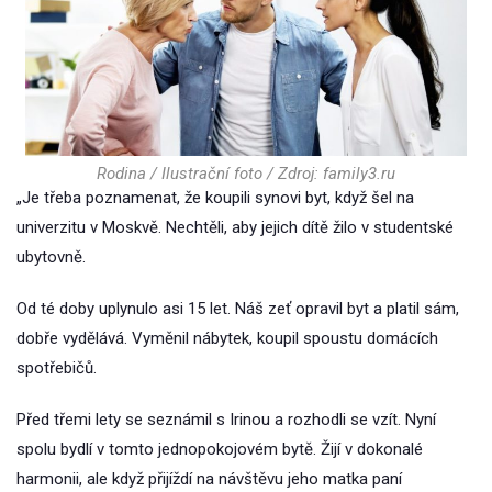
Rodina / Ilustrační foto / Zdroj: family3.ru
„Je třeba poznamenat, že koupili synovi byt, když šel na
univerzitu v Moskvě. Nechtěli, aby jejich dítě žilo v studentské
ubytovně.
Od té doby uplynulo asi 15 let. Náš zeť opravil byt a platil sám,
dobře vydělává. Vyměnil nábytek, koupil spoustu domácích
spotřebičů.
Před třemi lety se seznámil s Irinou a rozhodli se vzít. Nyní
spolu bydlí v tomto jednopokojovém bytě. Žijí v dokonalé
harmonii, ale když přijíždí na návštěvu jeho matka paní