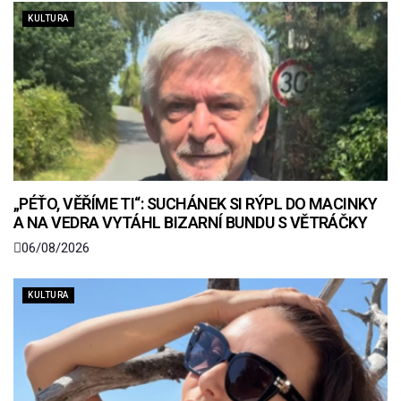
KULTURA
„PÉŤO, VĚŘÍME TI“: SUCHÁNEK SI RÝPL DO MACINKY
A NA VEDRA VYTÁHL BIZARNÍ BUNDU S VĚTRÁČKY
06/08/2026
KULTURA