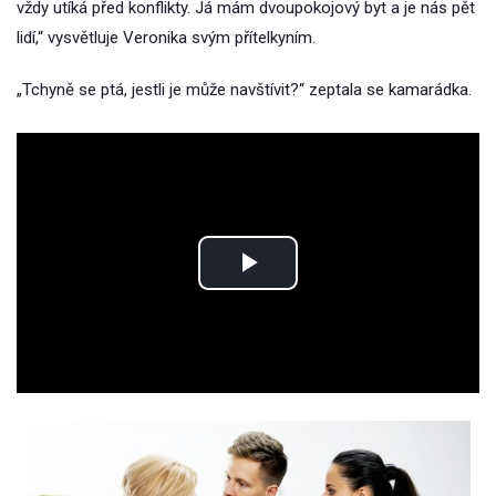
vždy utíká před konflikty. Já mám dvoupokojový byt a je nás pět
lidí,“ vysvětluje Veronika svým přítelkyním.
„Tchyně se ptá, jestli je může navštívit?“ zeptala se kamarádka.
Play
Video