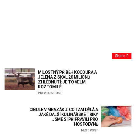
Share
MILOSTNÝ PŘÍBĚH KOCOURA A
JELENA ZÍSKAL 20 MILIONŮ
ZHLÉDNUTÍ: JE TO VELMI
ROZTOMILÉ
PREVIOUS POST
CIBULE V MRAZÁKU: CO TAM DĚLÁ A
JAKÉ DALŠÍ KULINÁŘSKÉ TRIKY
JSME SI PŘIPRAVILI PRO
HOSPODYNĚ
NEXT POST