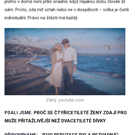
jiného v domě není příliš snadné, když nějakou dobu člověk žil
sám. Proto, zda mít vztah nebo ne v dospělosti – volba je čistě
individuální. Právo na štěstí má každý.
Zdroj: youtube.com
PSALI JSME:
PROČ SE ČTYŘICETILETÉ ŽENY ZDAJÍ PRO
MUŽE PŘITAŽLIVĚJŠÍ NEŽ DVACETILETÉ DÍVKY
PŘIPOMÍNÁME:
„JEHO REPUTACE BYLA BEZVADNÁ“: