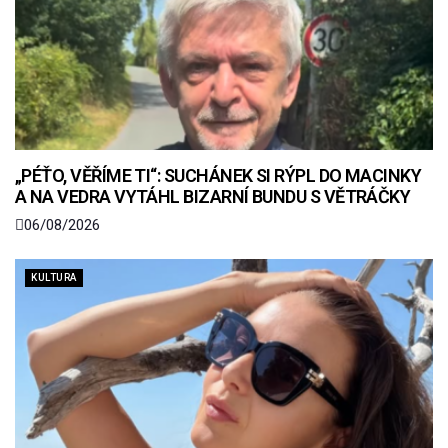
„PÉŤO, VĚŘÍME TI“: SUCHÁNEK SI RÝPL DO MACINKY
A NA VEDRA VYTÁHL BIZARNÍ BUNDU S VĚTRÁČKY
06/08/2026
KULTURA