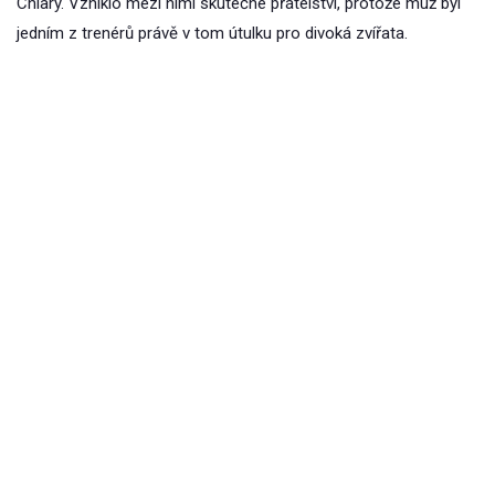
Chiary. Vzniklo mezi nimi skutečné přátelství, protože muž byl
jedním z trenérů právě v tom útulku pro divoká zvířata.