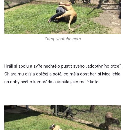
Zdroj: youtube.com
Hráli si spolu a zvíře nechtělo pustit svého „adoptivního otce“.
Chiara mu olízla obličej a poté, co měla dost her, si lvice lehla
na nohy svého kamaráda a usnula jako malé koťe.